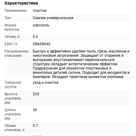
Характеристики
Применение:
пластик
Тип:
Смазка универсальная
Форма
аэрозоль
выпуска:
Объём, л:
0.4
EAN-13:
DRA58640
Расширенное
Быстро и эффективно удаляет пыль, грязь, масляные и
описание:
никотиновые загрязнения. Защищает от старения и
выгорания, восстанавливает первоначальную
структуру, обладает антистатическим эффектом.
Предназначен для обработки пластиковых и
виниловых деталей салона. Подходит для молдингов и
бамперов. Обладает приятным ароматом клубники.
Товарная
уход и очистка
группа:
Высота
235
упаковки,
мм:
Длина
50
упаковки,
мм:
Объем
0.7
упаковки, л: