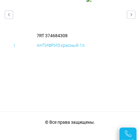
7RT 374684308
7R
АНТИФРИЗ красный 1л.
ПВ
© Все права защищены.