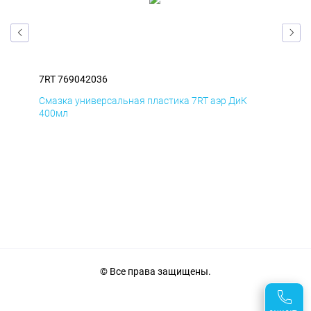
7RT 769042036
7RT
Смазка универсальная пластика 7RT аэр ДиК
Сма
400мл
40
© Все права защищены.