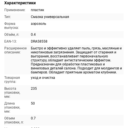
Характеристики
Применение:
пластик
Тип:
Смазка универсальная
Форма
аэрозоль
выпуска:
Объём, л:
0.4
EAN-13:
DRA58558
Расширенное
Быстро и эффективно удаляет пыль, грязь, масляные и
описание:
никотиновые загрязнения. Защищает от старения и
выгорания, восстанавливает первоначальную
структуру, обладает антистатическим эффектом.
Предназначен для обработки пластиковых и
виниловых деталей салона. Подходит для молдингов и
бамперов. Обладает приятным ароматом клубники.
Товарная
уход и очистка
группа:
Высота
235
упаковки,
мм:
Длина
50
упаковки,
мм:
Объем
0.7
упаковки, л: