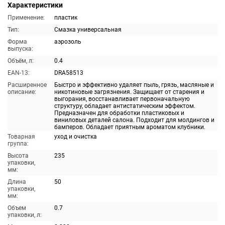
Характеристики
Применение:
пластик
Тип:
Смазка универсальная
Форма
аэрозоль
выпуска:
Объём, л:
0.4
EAN-13:
DRA58513
Расширенное
Быстро и эффективно удаляет пыль, грязь, масляные и
описание:
никотиновые загрязнения. Защищает от старения и
выгорания, восстанавливает первоначальную
структуру, обладает антистатическим эффектом.
Предназначен для обработки пластиковых и
виниловых деталей салона. Подходит для молдингов и
бамперов. Обладает приятным ароматом клубники.
Товарная
уход и очистка
группа:
Высота
235
упаковки,
мм:
Длина
50
упаковки,
мм:
Объем
0.7
упаковки, л: