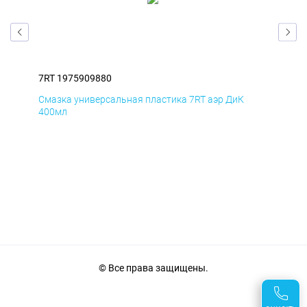
7RT 1975909880
7RT
Смазка универсальная пластика 7RT аэр ДиК
Сма
400мл
40
© Все права защищены.