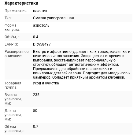
Характеристики
Применение:
пластик
Тип:
Смазка универсальная
Форма
аэрозоль
выпуска:
Объём, л:
0.4
EAN-13:
DRA58497
Расширенное
Быстро и эффективно удаляет пыль, грязь, масляные и
описание:
никотиновые загрязнения. Защищает от старения и
выгорания, восстанавливает первоначальную
структуру, обладает антистатическим эффектом.
Предназначен для обработки пластиковых и
виниловых деталей салона. Подходит для молдингов и
бамперов. Обладает приятным ароматом клубники.
Товарная
уход и очистка
группа:
Высота
235
упаковки,
мм:
Длина
50
упаковки,
мм:
Объем
0.7
упаковки, л: