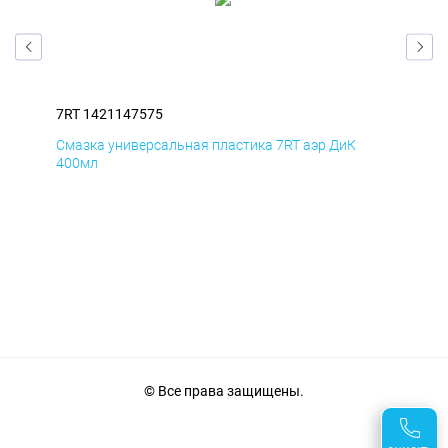
7RT 1421147575
7RT
Смазка универсальная пластика 7RT аэр ДиК
Сма
400мл
40
© Все права защищены.