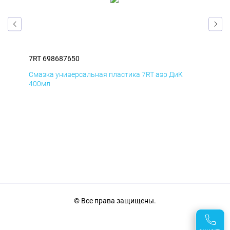
7RT 698687650
7RT
Смазка универсальная пластика 7RT аэр ДиК
Сма
400мл
40
© Все права защищены.