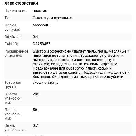
Характеристики
Применение:
пластик
Тип:
Смазка универсальная
Форма
аэрозоль
выпуска:
Объём, л:
0.4
EAN-13:
DRA58457
Расширенное
Быстро и эффективно удаляет пыль, грязь, масляные и
описание:
никотиновые загрязнения. Защищает от старения и
выгорания, восстанавливает первоначальную
структуру, обладает антистатическим эффектом.
Предназначен для обработки пластиковых и
виниловых деталей салона. Подходит для молдингов и
бамперов. Обладает приятным ароматом клубники.
Товарная
уход и очистка
группа:
Высота
235
упаковки,
мм:
Длина
50
упаковки,
мм:
Объем
0.7
упаковки, л: