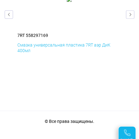
7RT 558297169
7RT
Смазка универсальная пластика 7RT аэр ДиК
Сма
400мл
40
© Все права защищены.