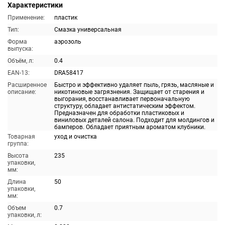
Характеристики
Применение:
пластик
Тип:
Смазка универсальная
Форма
аэрозоль
выпуска:
Объём, л:
0.4
EAN-13:
DRA58417
Расширенное
Быстро и эффективно удаляет пыль, грязь, масляные и
описание:
никотиновые загрязнения. Защищает от старения и
выгорания, восстанавливает первоначальную
структуру, обладает антистатическим эффектом.
Предназначен для обработки пластиковых и
виниловых деталей салона. Подходит для молдингов и
бамперов. Обладает приятным ароматом клубники.
Товарная
уход и очистка
группа:
Высота
235
упаковки,
мм:
Длина
50
упаковки,
мм:
Объем
0.7
упаковки, л: