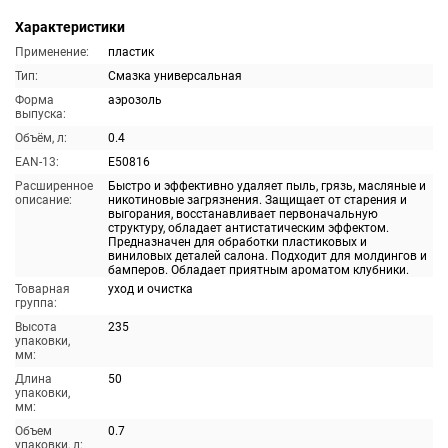
Характеристики
Применение:
пластик
Тип:
Смазка универсальная
Форма
аэрозоль
выпуска:
Объём, л:
0.4
EAN-13:
E50816
Расширенное
Быстро и эффективно удаляет пыль, грязь, масляные и
описание:
никотиновые загрязнения. Защищает от старения и
выгорания, восстанавливает первоначальную
структуру, обладает антистатическим эффектом.
Предназначен для обработки пластиковых и
виниловых деталей салона. Подходит для молдингов и
бамперов. Обладает приятным ароматом клубники.
Товарная
уход и очистка
группа:
Высота
235
упаковки,
мм:
Длина
50
упаковки,
мм:
Объем
0.7
упаковки, л: