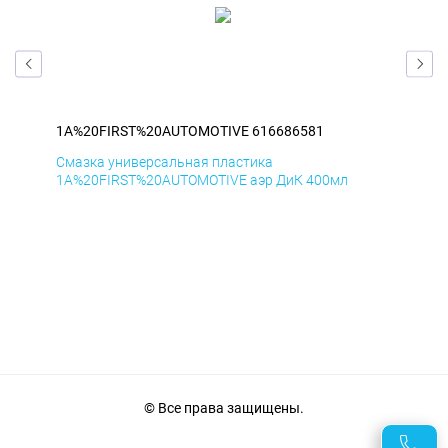
1A%20FIRST%20AUTOMOTIVE 616686581
1A
Смазка универсальная пластика
Сма
1A%20FIRST%20AUTOMOTIVE аэр ДиК 400мл
1A%
© Все права защищены.