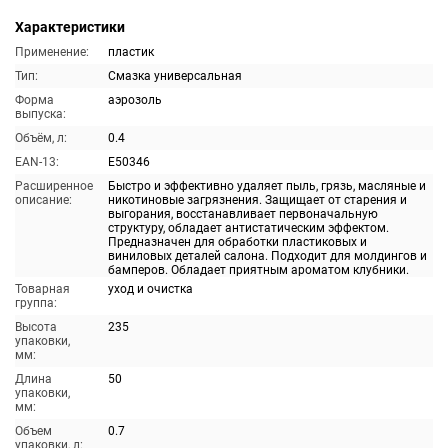
Характеристики
Применение:
пластик
Тип:
Смазка универсальная
Форма
аэрозоль
выпуска:
Объём, л:
0.4
EAN-13:
E50346
Расширенное
Быстро и эффективно удаляет пыль, грязь, масляные и
описание:
никотиновые загрязнения. Защищает от старения и
выгорания, восстанавливает первоначальную
структуру, обладает антистатическим эффектом.
Предназначен для обработки пластиковых и
виниловых деталей салона. Подходит для молдингов и
бамперов. Обладает приятным ароматом клубники.
Товарная
уход и очистка
группа:
Высота
235
упаковки,
мм:
Длина
50
упаковки,
мм:
Объем
0.7
упаковки, л: