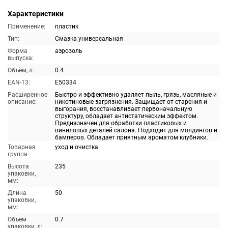
Характеристики
Применение:
пластик
Тип:
Смазка универсальная
Форма
аэрозоль
выпуска:
Объём, л:
0.4
EAN-13:
E50334
Расширенное
Быстро и эффективно удаляет пыль, грязь, масляные и
описание:
никотиновые загрязнения. Защищает от старения и
выгорания, восстанавливает первоначальную
структуру, обладает антистатическим эффектом.
Предназначен для обработки пластиковых и
виниловых деталей салона. Подходит для молдингов и
бамперов. Обладает приятным ароматом клубники.
Товарная
уход и очистка
группа:
Высота
235
упаковки,
мм:
Длина
50
упаковки,
мм:
Объем
0.7
упаковки, л: