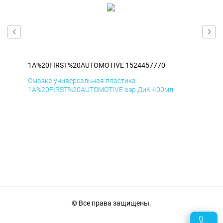
1A%20FIRST%20AUTOMOTIVE 1524457770
1A
Смазка универсальная пластика
Сма
1A%20FIRST%20AUTOMOTIVE аэр ДиК 400мл
1A%
© Все права защищены.