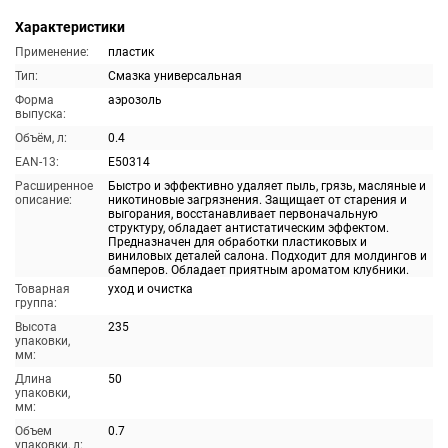
Характеристики
Применение:
пластик
Тип:
Смазка универсальная
Форма
аэрозоль
выпуска:
Объём, л:
0.4
EAN-13:
E50314
Расширенное
Быстро и эффективно удаляет пыль, грязь, масляные и
описание:
никотиновые загрязнения. Защищает от старения и
выгорания, восстанавливает первоначальную
структуру, обладает антистатическим эффектом.
Предназначен для обработки пластиковых и
виниловых деталей салона. Подходит для молдингов и
бамперов. Обладает приятным ароматом клубники.
Товарная
уход и очистка
группа:
Высота
235
упаковки,
мм:
Длина
50
упаковки,
мм:
Объем
0.7
упаковки, л: