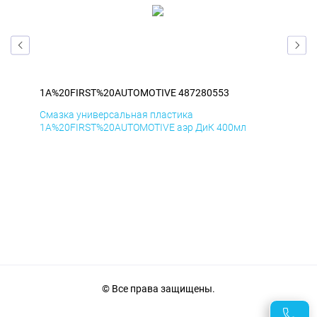
1A%20FIRST%20AUTOMOTIVE 487280553
1A
Смазка универсальная пластика
Сма
1A%20FIRST%20AUTOMOTIVE аэр ДиК 400мл
1A%
© Все права защищены.