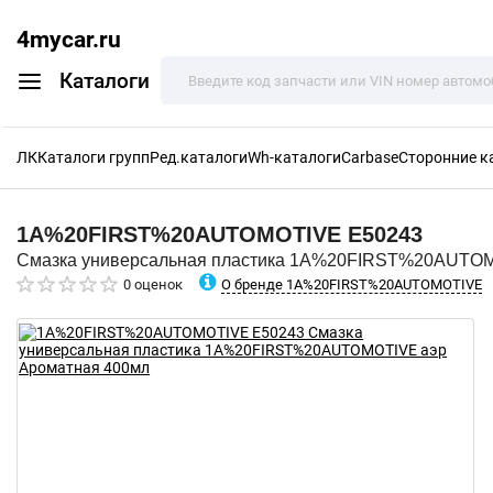
4mycar.ru
Каталоги
ЛК
Каталоги групп
Ред.каталоги
Wh-каталоги
Carbase
Сторонние к
1A%20FIRST%20AUTOMOTIVE
E50243
Смазка универсальная пластика 1A%20FIRST%20AUTOM
О бренде 1A%20FIRST%20AUTOMOTIVE
0 оценок