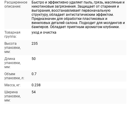
Расширенное
Быстро и эффективно удаляет пыль, грязь, масляные и
описание:
никотиновые загрязнения. Защищает от старения и
выгорания, восстанавливает первоначальную
структуру, обладает антистатическим эффектом.
Предназначен для обработки пластиковых и
виниловых деталей салона. Подходит для молдингов и
бамперов. Обладает приятным ароматом клубники.
Товарная
уход и очистка
группа:
Высота
235
упаковки,
мм:
Длина
50
упаковки,
мм:
Объем
0.7
упаковки, л:
Масса, кг:
0.238
Ширина
54
упаковки,
мм: