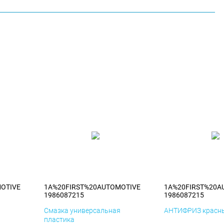
OTIVE
1A%20FIRST%20AUTOMOTIVE
1A%20FIRST%20A
1986087215
1986087215
я
Смазка универсальная
АНТИФРИЗ красны
пластика