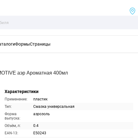
аталоги
Формы
Страницы
OTIVE аэр Ароматная 400мл
Характеристики
Применение:
пластик
Тип:
Смазка универсальная
Форма
аэрозоль
выпуска:
Объём, л:
0.4
EAN-13:
E50243