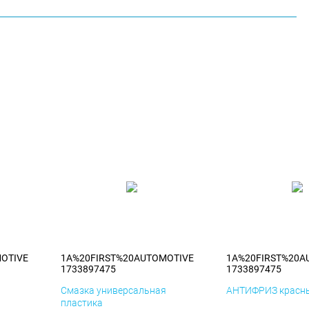
OTIVE
1A%20FIRST%20AUTOMOTIVE
1A%20FIRST%20A
1733897475
1733897475
я
Смазка универсальная
АНТИФРИЗ красны
пластика