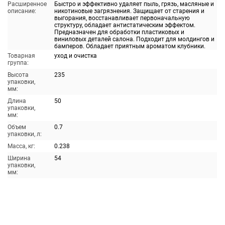
Расширенное
Быстро и эффективно удаляет пыль, грязь, масляные и
описание:
никотиновые загрязнения. Защищает от старения и
выгорания, восстанавливает первоначальную
структуру, обладает антистатическим эффектом.
Предназначен для обработки пластиковых и
виниловых деталей салона. Подходит для молдингов и
бамперов. Обладает приятным ароматом клубники.
Товарная
уход и очистка
группа:
Высота
235
упаковки,
мм:
Длина
50
упаковки,
мм:
Объем
0.7
упаковки, л:
Масса, кг:
0.238
Ширина
54
упаковки,
мм: