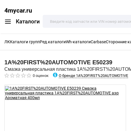
4mycar.ru
Каталоги
ЛК
Каталоги групп
Ред.каталоги
Wh-каталоги
Carbase
Сторонние к
1A%20FIRST%20AUTOMOTIVE
E50239
Смазка универсальная пластика 1A%20FIRST%20AUTOM
О бренде 1A%20FIRST%20AUTOMOTIVE
0 оценок