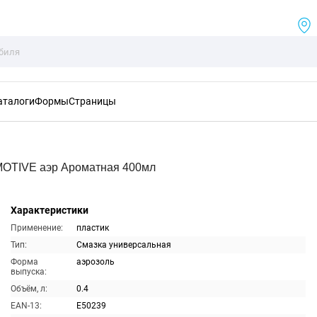
аталоги
Формы
Страницы
OTIVE аэр Ароматная 400мл
Характеристики
Применение:
пластик
Тип:
Смазка универсальная
Форма
аэрозоль
выпуска:
Объём, л:
0.4
EAN-13:
E50239