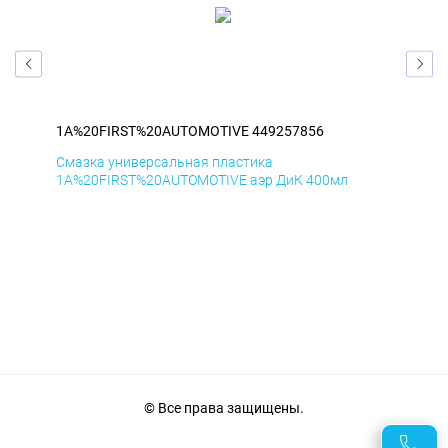
1A%20FIRST%20AUTOMOTIVE 449257856
1A
Смазка универсальная пластика
Сма
1A%20FIRST%20AUTOMOTIVE аэр ДиК 400мл
1A%
© Все права защищены.