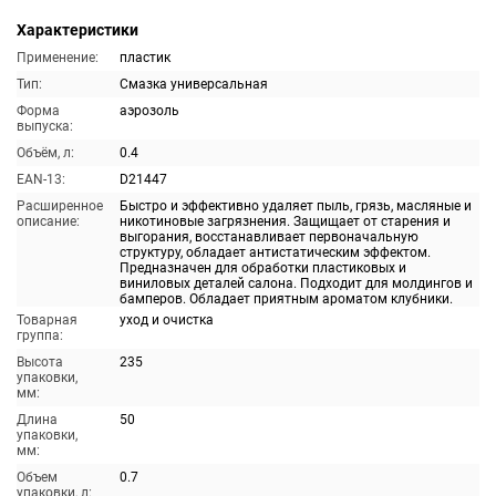
Характеристики
Применение:
пластик
Тип:
Смазка универсальная
Форма
аэрозоль
выпуска:
Объём, л:
0.4
EAN-13:
D21447
Расширенное
Быстро и эффективно удаляет пыль, грязь, масляные и
описание:
никотиновые загрязнения. Защищает от старения и
выгорания, восстанавливает первоначальную
структуру, обладает антистатическим эффектом.
Предназначен для обработки пластиковых и
виниловых деталей салона. Подходит для молдингов и
бамперов. Обладает приятным ароматом клубники.
Товарная
уход и очистка
группа:
Высота
235
упаковки,
мм:
Длина
50
упаковки,
мм:
Объем
0.7
упаковки, л: