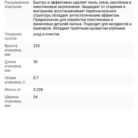
Расширенное
Быстро и эффективно удаляет пыль, грязь, масляные и
описание:
никотиновые загрязнения. Защищает от старения и
выгорания, восстанавливает первоначальную
структуру, обладает антистатическим эффектом.
Предназначен для обработки пластиковых и
виниловых деталей салона. Подходит для молдингов и
бамперов. Обладает приятным ароматом клубники.
Товарная
уход и очистка
группа:
Высота
235
упаковки,
мм:
Длина
50
упаковки,
мм:
Объем
0.7
упаковки, л:
Масса, кг:
0.238
Ширина
54
упаковки,
мм: