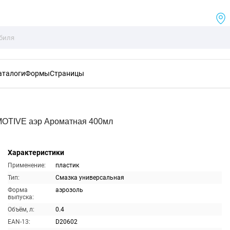
аталоги
Формы
Страницы
OTIVE аэр Ароматная 400мл
Характеристики
Применение:
пластик
Тип:
Смазка универсальная
Форма
аэрозоль
выпуска:
Объём, л:
0.4
EAN-13:
D20602