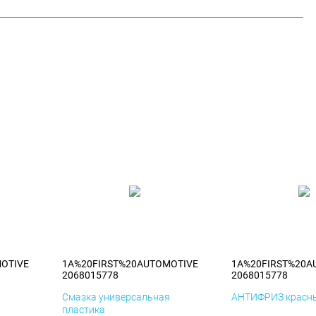
OTIVE
1A%20FIRST%20AUTOMOTIVE
1A%20FIRST%20A
2068015778
2068015778
я
Смазка универсальная
АНТИФРИЗ красны
пластика