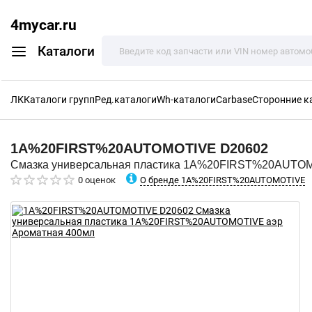
4mycar.ru
Каталоги
ЛК
Каталоги групп
Ред.каталоги
Wh-каталоги
Carbase
Сторонние к
1A%20FIRST%20AUTOMOTIVE
D20602
Смазка универсальная пластика 1A%20FIRST%20AUTOM
О бренде 1A%20FIRST%20AUTOMOTIVE
0 оценок