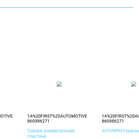
OTIVE
1A%20FIRST%20AUTOMOTIVE
1A%20FIRST%20A
860986271
860986271
я
Смазка универсальная
АНТИФРИЗ красны
пластика