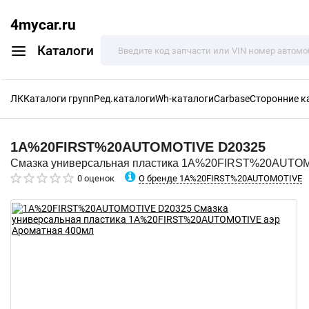
4mycar.ru
Каталоги
ЛК
Каталоги групп
Ред.каталоги
Wh-каталоги
Carbase
Сторонние к
1A%20FIRST%20AUTOMOTIVE
D20325
Смазка универсальная пластика 1A%20FIRST%20AUTOM
О бренде 1A%20FIRST%20AUTOMOTIVE
0 оценок