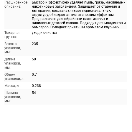
Расширенное
Быстро и эффективно удаляет пыль, грязь, масляные и
описание:
никотиновые загрязнения. Защищает от старения и
выгорания, восстанавливает первоначальную
структуру, обладает антистатическим эффектом.
Предназначен для обработки пластиковых и
виниловых деталей салона. Подходит для молдингов и
бамперов. Обладает приятным ароматом клубники.
Товарная
уход и очистка
группа:
Высота
235
упаковки,
мм:
Длина
50
упаковки,
мм:
Объем
0.7
упаковки, л:
Масса, кг:
0.238
Ширина
54
упаковки,
мм: