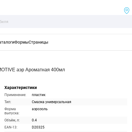
аталоги
Формы
Страницы
OTIVE аэр Ароматная 400мл
Характеристики
Применение:
пластик
Тип:
Смазка универсальная
Форма
аэрозоль
выпуска:
Объём, л:
0.4
EAN-13:
D20325