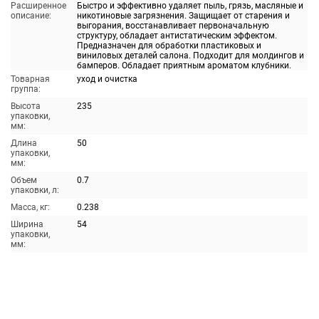
Расширенное
Быстро и эффективно удаляет пыль, грязь, масляные и
описание:
никотиновые загрязнения. Защищает от старения и
выгорания, восстанавливает первоначальную
структуру, обладает антистатическим эффектом.
Предназначен для обработки пластиковых и
виниловых деталей салона. Подходит для молдингов и
бамперов. Обладает приятным ароматом клубники.
Товарная
уход и очистка
группа:
Высота
235
упаковки,
мм:
Длина
50
упаковки,
мм:
Объем
0.7
упаковки, л:
Масса, кг:
0.238
Ширина
54
упаковки,
мм: