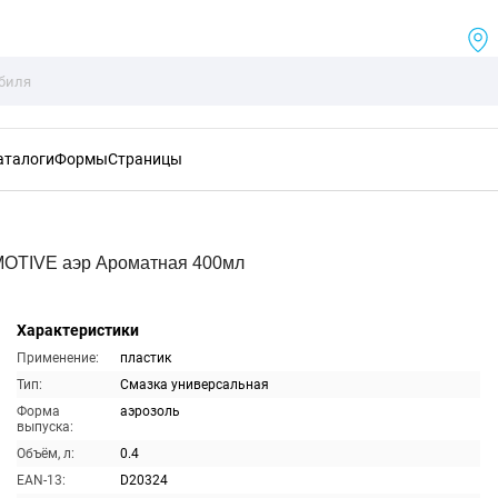
аталоги
Формы
Страницы
OTIVE аэр Ароматная 400мл
Характеристики
Применение:
пластик
Тип:
Смазка универсальная
Форма
аэрозоль
выпуска:
Объём, л:
0.4
EAN-13:
D20324