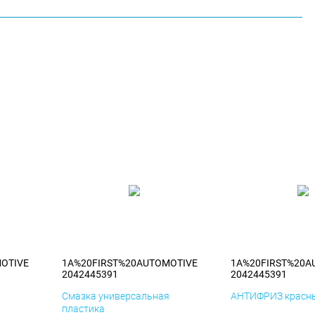
OTIVE
1A%20FIRST%20AUTOMOTIVE
1A%20FIRST%20A
2042445391
2042445391
я
Смазка универсальная
АНТИФРИЗ красны
пластика