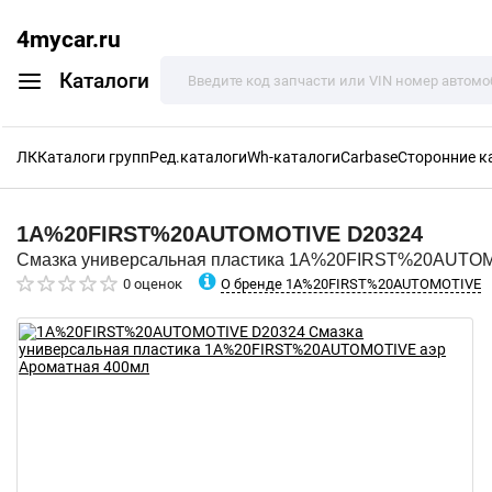
4mycar.ru
Каталоги
ЛК
Каталоги групп
Ред.каталоги
Wh-каталоги
Carbase
Сторонние к
1A%20FIRST%20AUTOMOTIVE
D20324
Смазка универсальная пластика 1A%20FIRST%20AUTOM
О бренде 1A%20FIRST%20AUTOMOTIVE
0 оценок