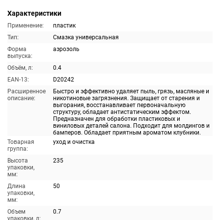
Характеристики
Применение:
пластик
Тип:
Смазка универсальная
Форма
аэрозоль
выпуска:
Объём, л:
0.4
EAN-13:
D20242
Расширенное
Быстро и эффективно удаляет пыль, грязь, масляные и
описание:
никотиновые загрязнения. Защищает от старения и
выгорания, восстанавливает первоначальную
структуру, обладает антистатическим эффектом.
Предназначен для обработки пластиковых и
виниловых деталей салона. Подходит для молдингов и
бамперов. Обладает приятным ароматом клубники.
Товарная
уход и очистка
группа:
Высота
235
упаковки,
мм:
Длина
50
упаковки,
мм:
Объем
0.7
упаковки, л: