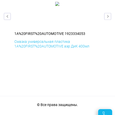
1A%20FIRST%20AUTOMOTIVE 1923334053
1A
Смазка универсальная пластика
Сма
1A%20FIRST%20AUTOMOTIVE аэр ДиК 400мл
1A%
© Все права защищены.