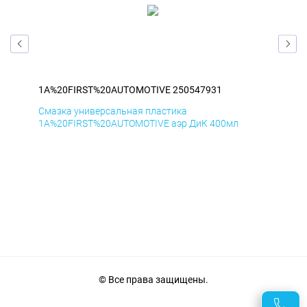
1A%20FIRST%20AUTOMOTIVE 250547931
1A
Смазка универсальная пластика
Сма
1A%20FIRST%20AUTOMOTIVE аэр ДиК 400мл
1A%
© Все права защищены.