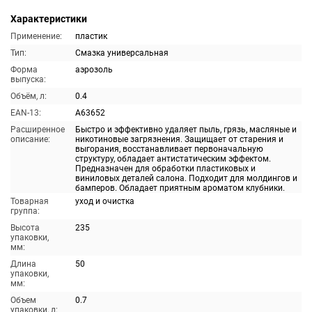
Характеристики
Применение:
пластик
Тип:
Смазка универсальная
Форма
аэрозоль
выпуска:
Объём, л:
0.4
EAN-13:
A63652
Расширенное
Быстро и эффективно удаляет пыль, грязь, масляные и
описание:
никотиновые загрязнения. Защищает от старения и
выгорания, восстанавливает первоначальную
структуру, обладает антистатическим эффектом.
Предназначен для обработки пластиковых и
виниловых деталей салона. Подходит для молдингов и
бамперов. Обладает приятным ароматом клубники.
Товарная
уход и очистка
группа:
Высота
235
упаковки,
мм:
Длина
50
упаковки,
мм:
Объем
0.7
упаковки, л: