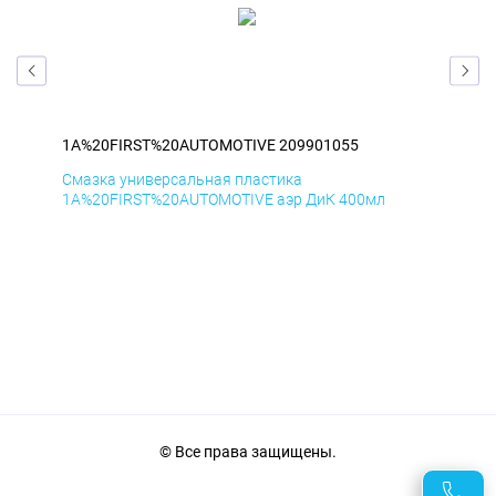
1A%20FIRST%20AUTOMOTIVE 209901055
1A
Смазка универсальная пластика
Сма
1A%20FIRST%20AUTOMOTIVE аэр ДиК 400мл
1A%
© Все права защищены.