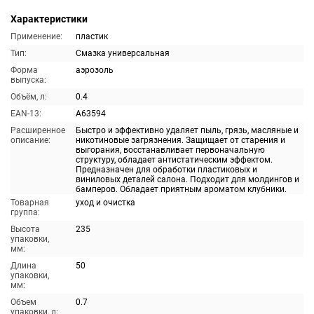
Характеристики
Применение:
пластик
Тип:
Смазка универсальная
Форма
аэрозоль
выпуска:
Объём, л:
0.4
EAN-13:
A63594
Расширенное
Быстро и эффективно удаляет пыль, грязь, масляные и
описание:
никотиновые загрязнения. Защищает от старения и
выгорания, восстанавливает первоначальную
структуру, обладает антистатическим эффектом.
Предназначен для обработки пластиковых и
виниловых деталей салона. Подходит для молдингов и
бамперов. Обладает приятным ароматом клубники.
Товарная
уход и очистка
группа:
Высота
235
упаковки,
мм:
Длина
50
упаковки,
мм:
Объем
0.7
упаковки, л: