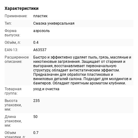
Характеристики
Применение:
пластик
Тип:
Смазка универсальная
Форма
аэрозоль
выпуска:
Объём, л:
0.4
EAN-13:
A63537
Расширенное
Быстро и эффективно удаляет пыль, грязь, масляные и
описание:
никотиновые загрязнения. Защищает от старения и
выгорания, восстанавливает первоначальную
структуру, обладает антистатическим эффектом.
Предназначен для обработки пластиковых и
виниловых деталей салона. Подходит для молдингов и
бамперов. Обладает приятным ароматом клубники.
Товарная
уход и очистка
группа:
Высота
235
упаковки,
мм:
Длина
50
упаковки,
мм:
Объем
0.7
упаковки, л: