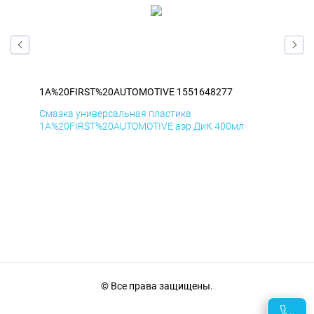
1A%20FIRST%20AUTOMOTIVE 1551648277
1A
Смазка универсальная пластика
Сма
1A%20FIRST%20AUTOMOTIVE аэр ДиК 400мл
1A%
© Все права защищены.