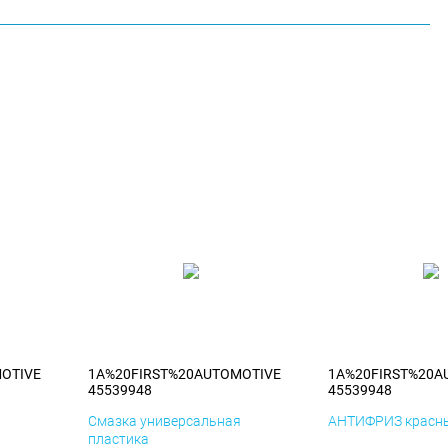
OTIVE
1A%20FIRST%20AUTOMOTIVE
1A%20FIRST%20A
45539948
45539948
я
Смазка универсальная
АНТИФРИЗ красны
пластика