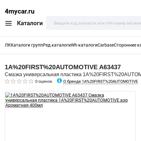
4mycar.ru
Каталоги
ЛК
Каталоги групп
Ред.каталоги
Wh-каталоги
Carbase
Сторонние к
1A%20FIRST%20AUTOMOTIVE
A63437
Смазка универсальная пластика 1A%20FIRST%20AUTOM
О бренде 1A%20FIRST%20AUTOMOTIVE
0 оценок