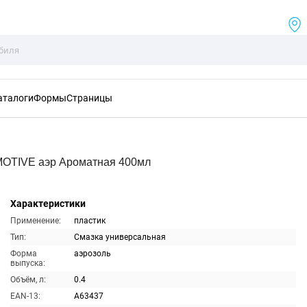
аталоги
Формы
Страницы
OTIVE аэр Ароматная 400мл
Характеристики
Применение:
пластик
Тип:
Смазка универсальная
Форма
аэрозоль
выпуска:
Объём, л:
0.4
EAN-13:
A63437