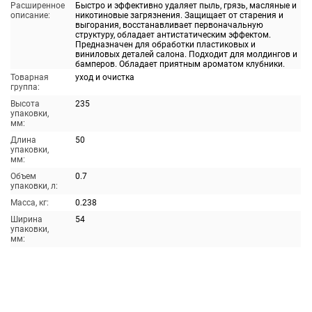
Расширенное
Быстро и эффективно удаляет пыль, грязь, масляные и
описание:
никотиновые загрязнения. Защищает от старения и
выгорания, восстанавливает первоначальную
структуру, обладает антистатическим эффектом.
Предназначен для обработки пластиковых и
виниловых деталей салона. Подходит для молдингов и
бамперов. Обладает приятным ароматом клубники.
Товарная
уход и очистка
группа:
Высота
235
упаковки,
мм:
Длина
50
упаковки,
мм:
Объем
0.7
упаковки, л:
Масса, кг:
0.238
Ширина
54
упаковки,
мм: