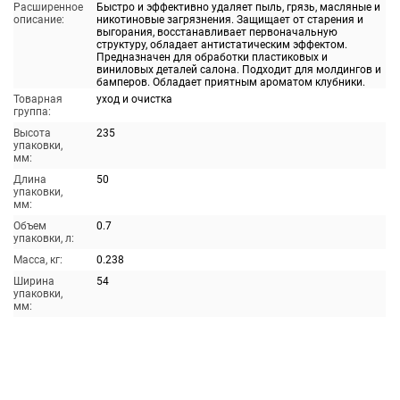
Расширенное
Быстро и эффективно удаляет пыль, грязь, масляные и
описание:
никотиновые загрязнения. Защищает от старения и
выгорания, восстанавливает первоначальную
структуру, обладает антистатическим эффектом.
Предназначен для обработки пластиковых и
виниловых деталей салона. Подходит для молдингов и
бамперов. Обладает приятным ароматом клубники.
Товарная
уход и очистка
группа:
Высота
235
упаковки,
мм:
Длина
50
упаковки,
мм:
Объем
0.7
упаковки, л:
Масса, кг:
0.238
Ширина
54
упаковки,
мм: