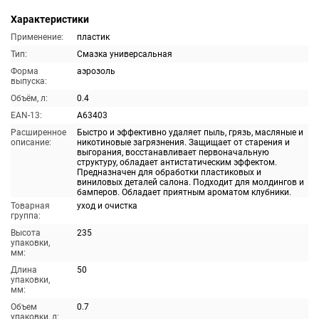
Характеристики
Применение:
пластик
Тип:
Смазка универсальная
Форма
аэрозоль
выпуска:
Объём, л:
0.4
EAN-13:
A63403
Расширенное
Быстро и эффективно удаляет пыль, грязь, масляные и
описание:
никотиновые загрязнения. Защищает от старения и
выгорания, восстанавливает первоначальную
структуру, обладает антистатическим эффектом.
Предназначен для обработки пластиковых и
виниловых деталей салона. Подходит для молдингов и
бамперов. Обладает приятным ароматом клубники.
Товарная
уход и очистка
группа:
Высота
235
упаковки,
мм:
Длина
50
упаковки,
мм:
Объем
0.7
упаковки, л: