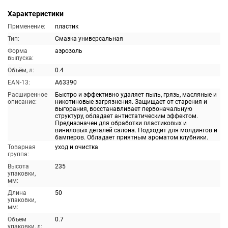
Характеристики
Применение:
пластик
Тип:
Смазка универсальная
Форма
аэрозоль
выпуска:
Объём, л:
0.4
EAN-13:
A63390
Расширенное
Быстро и эффективно удаляет пыль, грязь, масляные и
описание:
никотиновые загрязнения. Защищает от старения и
выгорания, восстанавливает первоначальную
структуру, обладает антистатическим эффектом.
Предназначен для обработки пластиковых и
виниловых деталей салона. Подходит для молдингов и
бамперов. Обладает приятным ароматом клубники.
Товарная
уход и очистка
группа:
Высота
235
упаковки,
мм:
Длина
50
упаковки,
мм:
Объем
0.7
упаковки, л: