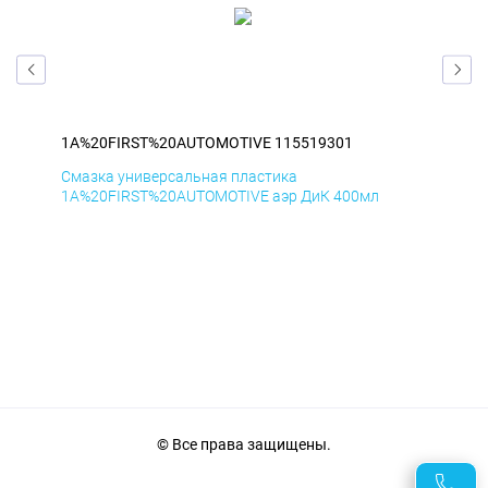
1A%20FIRST%20AUTOMOTIVE 115519301
1A
Смазка универсальная пластика
Сма
1A%20FIRST%20AUTOMOTIVE аэр ДиК 400мл
1A%
© Все права защищены.