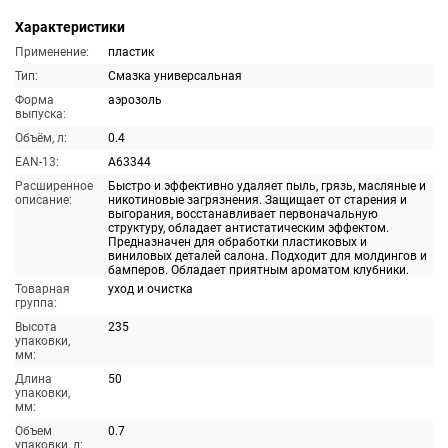
Характеристики
Применение:
пластик
Тип:
Смазка универсальная
Форма
аэрозоль
выпуска:
Объём, л:
0.4
EAN-13:
A63344
Расширенное
Быстро и эффективно удаляет пыль, грязь, масляные и
описание:
никотиновые загрязнения. Защищает от старения и
выгорания, восстанавливает первоначальную
структуру, обладает антистатическим эффектом.
Предназначен для обработки пластиковых и
виниловых деталей салона. Подходит для молдингов и
бамперов. Обладает приятным ароматом клубники.
Товарная
уход и очистка
группа:
Высота
235
упаковки,
мм:
Длина
50
упаковки,
мм:
Объем
0.7
упаковки, л: