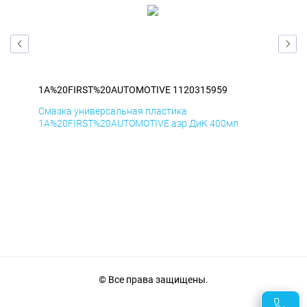
1A%20FIRST%20AUTOMOTIVE 1120315959
1A
Смазка универсальная пластика
Сма
1A%20FIRST%20AUTOMOTIVE аэр ДиК 400мл
1A%
© Все права защищены.