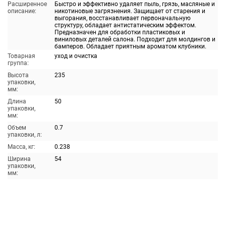
Расширенное
Быстро и эффективно удаляет пыль, грязь, масляные и
описание:
никотиновые загрязнения. Защищает от старения и
выгорания, восстанавливает первоначальную
структуру, обладает антистатическим эффектом.
Предназначен для обработки пластиковых и
виниловых деталей салона. Подходит для молдингов и
бамперов. Обладает приятным ароматом клубники.
Товарная
уход и очистка
группа:
Высота
235
упаковки,
мм:
Длина
50
упаковки,
мм:
Объем
0.7
упаковки, л:
Масса, кг:
0.238
Ширина
54
упаковки,
мм: