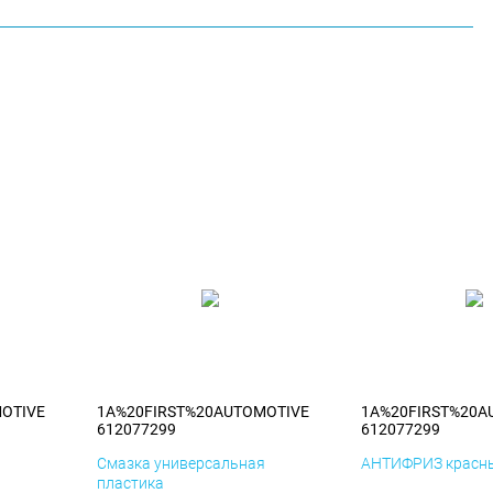
OTIVE
1A%20FIRST%20AUTOMOTIVE
1A%20FIRST%20A
612077299
612077299
я
Смазка универсальная
АНТИФРИЗ красны
пластика