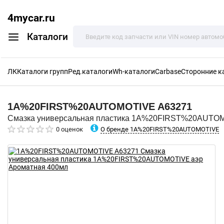
4mycar.ru
Каталоги
ЛК
Каталоги групп
Ред.каталоги
Wh-каталоги
Carbase
Сторонние к
1A%20FIRST%20AUTOMOTIVE
A63271
Смазка универсальная пластика 1A%20FIRST%20AUTOM
О бренде 1A%20FIRST%20AUTOMOTIVE
0 оценок