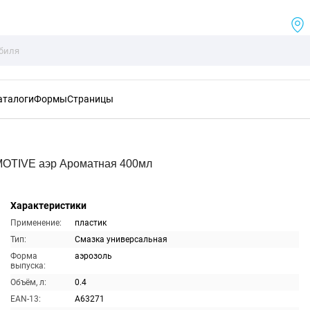
аталоги
Формы
Страницы
OTIVE аэр Ароматная 400мл
Характеристики
Применение:
пластик
Тип:
Смазка универсальная
Форма
аэрозоль
выпуска:
Объём, л:
0.4
EAN-13:
A63271