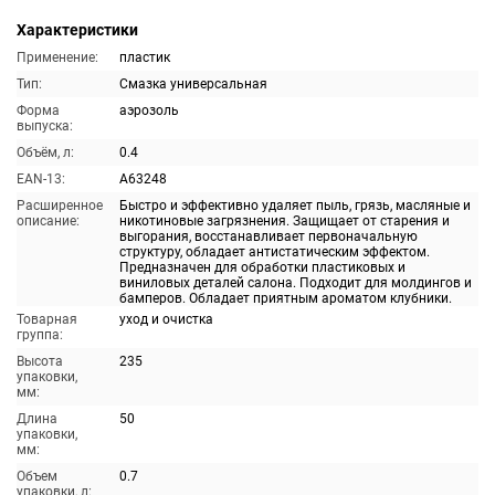
Характеристики
Применение:
пластик
Тип:
Смазка универсальная
Форма
аэрозоль
выпуска:
Объём, л:
0.4
EAN-13:
A63248
Расширенное
Быстро и эффективно удаляет пыль, грязь, масляные и
описание:
никотиновые загрязнения. Защищает от старения и
выгорания, восстанавливает первоначальную
структуру, обладает антистатическим эффектом.
Предназначен для обработки пластиковых и
виниловых деталей салона. Подходит для молдингов и
бамперов. Обладает приятным ароматом клубники.
Товарная
уход и очистка
группа:
Высота
235
упаковки,
мм:
Длина
50
упаковки,
мм:
Объем
0.7
упаковки, л: