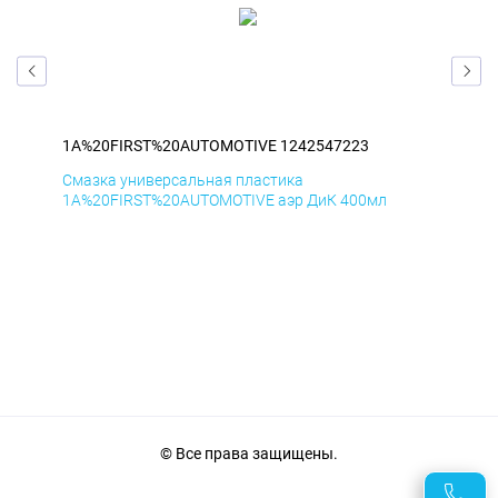
1A%20FIRST%20AUTOMOTIVE 1242547223
1A
Смазка универсальная пластика
Сма
1A%20FIRST%20AUTOMOTIVE аэр ДиК 400мл
1A%
© Все права защищены.