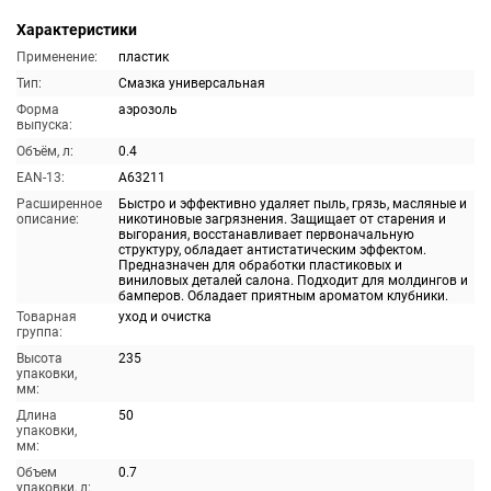
Характеристики
Применение:
пластик
Тип:
Смазка универсальная
Форма
аэрозоль
выпуска:
Объём, л:
0.4
EAN-13:
A63211
Расширенное
Быстро и эффективно удаляет пыль, грязь, масляные и
описание:
никотиновые загрязнения. Защищает от старения и
выгорания, восстанавливает первоначальную
структуру, обладает антистатическим эффектом.
Предназначен для обработки пластиковых и
виниловых деталей салона. Подходит для молдингов и
бамперов. Обладает приятным ароматом клубники.
Товарная
уход и очистка
группа:
Высота
235
упаковки,
мм:
Длина
50
упаковки,
мм:
Объем
0.7
упаковки, л: