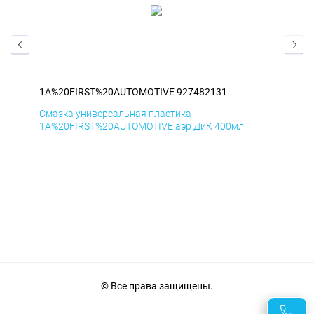
1A%20FIRST%20AUTOMOTIVE 927482131
1A
Смазка универсальная пластика
Сма
1A%20FIRST%20AUTOMOTIVE аэр ДиК 400мл
1A%
© Все права защищены.