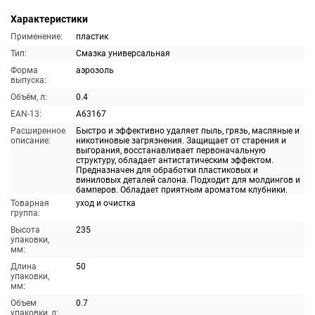
Характеристики
Применение:
пластик
Тип:
Смазка универсальная
Форма
аэрозоль
выпуска:
Объём, л:
0.4
EAN-13:
A63167
Расширенное
Быстро и эффективно удаляет пыль, грязь, масляные и
описание:
никотиновые загрязнения. Защищает от старения и
выгорания, восстанавливает первоначальную
структуру, обладает антистатическим эффектом.
Предназначен для обработки пластиковых и
виниловых деталей салона. Подходит для молдингов и
бамперов. Обладает приятным ароматом клубники.
Товарная
уход и очистка
группа:
Высота
235
упаковки,
мм:
Длина
50
упаковки,
мм:
Объем
0.7
упаковки, л: