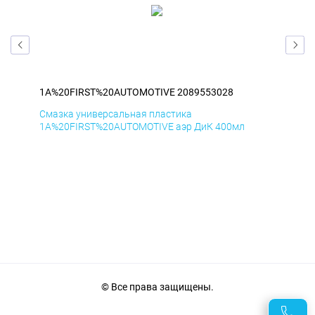
1A%20FIRST%20AUTOMOTIVE 2089553028
1A
Смазка универсальная пластика
Сма
1A%20FIRST%20AUTOMOTIVE аэр ДиК 400мл
1A%
© Все права защищены.