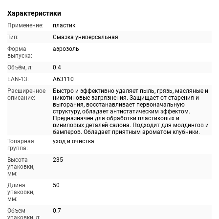
Характеристики
Применение:
пластик
Тип:
Смазка универсальная
Форма
аэрозоль
выпуска:
Объём, л:
0.4
EAN-13:
A63110
Расширенное
Быстро и эффективно удаляет пыль, грязь, масляные и
описание:
никотиновые загрязнения. Защищает от старения и
выгорания, восстанавливает первоначальную
структуру, обладает антистатическим эффектом.
Предназначен для обработки пластиковых и
виниловых деталей салона. Подходит для молдингов и
бамперов. Обладает приятным ароматом клубники.
Товарная
уход и очистка
группа:
Высота
235
упаковки,
мм:
Длина
50
упаковки,
мм:
Объем
0.7
упаковки, л: