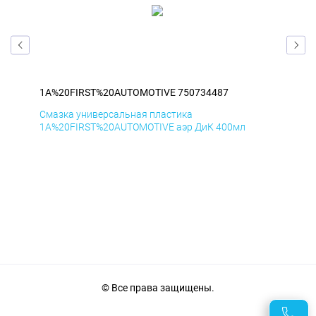
1A%20FIRST%20AUTOMOTIVE 750734487
1A
Смазка универсальная пластика
Сма
1A%20FIRST%20AUTOMOTIVE аэр ДиК 400мл
1A%
© Все права защищены.