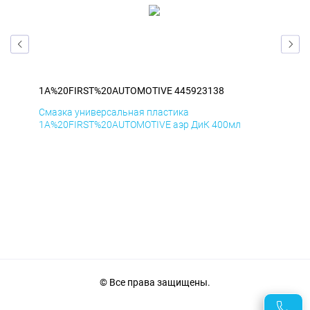
1A%20FIRST%20AUTOMOTIVE 445923138
1A
Смазка универсальная пластика
Сма
1A%20FIRST%20AUTOMOTIVE аэр ДиК 400мл
1A%
© Все права защищены.