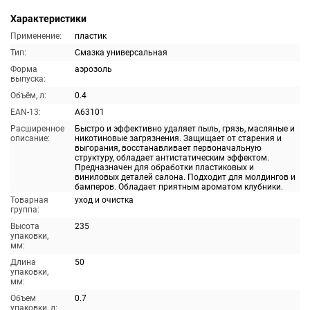
Характеристики
Применение:
пластик
Тип:
Смазка универсальная
Форма
аэрозоль
выпуска:
Объём, л:
0.4
EAN-13:
A63101
Расширенное
Быстро и эффективно удаляет пыль, грязь, масляные и
описание:
никотиновые загрязнения. Защищает от старения и
выгорания, восстанавливает первоначальную
структуру, обладает антистатическим эффектом.
Предназначен для обработки пластиковых и
виниловых деталей салона. Подходит для молдингов и
бамперов. Обладает приятным ароматом клубники.
Товарная
уход и очистка
группа:
Высота
235
упаковки,
мм:
Длина
50
упаковки,
мм:
Объем
0.7
упаковки, л: