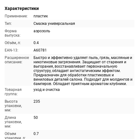
Характеристики
Применение:
пластик
Тип:
Смазка универсальная
Форма
аэрозоль
выпуска:
Объём, л:
0.4
EAN-13:
A60781
Расширенное
Быстро и эффективно удаляет пыль, грязь, масляные и
описание:
никотиновые загрязнения. Защищает от старения и
выгорания, восстанавливает первоначальную
структуру, обладает антистатическим эффектом.
Предназначен для обработки пластиковых и
виниловых деталей салона. Подходит для молдингов и
бамперов. Обладает приятным ароматом клубники.
Товарная
уход и очистка
группа:
Высота
235
упаковки,
мм:
Длина
50
упаковки,
мм:
Объем
0.7
упаковки, л: