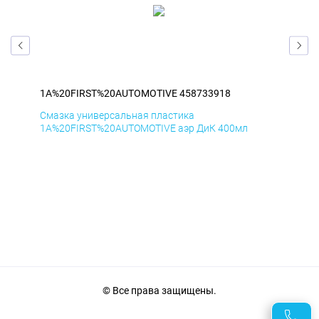
1A%20FIRST%20AUTOMOTIVE 458733918
1A
Смазка универсальная пластика
Сма
1A%20FIRST%20AUTOMOTIVE аэр ДиК 400мл
1A%
© Все права защищены.