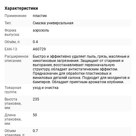
Характеристики
Применение:
пластик
Тип:
Смазка универсальная
Форма
аэрозоль
выпуска:
Объём, л:
0.4
EAN-13:
A60729
Расширенное
Быстро и эффективно удаляет пыль, грязь, масляные и
описание:
никотиновые загрязнения. Защищает от старения и
выгорания, восстанавливает первоначальную
структуру, обладает антистатическим эффектом.
Предназначен для обработки пластиковых и
виниловых деталей салона. Подходит для молдингов и
бамперов. Обладает приятным ароматом клубники.
Товарная
уход и очистка
группа:
Высота
235
упаковки,
мм:
Длина
50
упаковки,
мм:
Объем
0.7
упаковки, л: