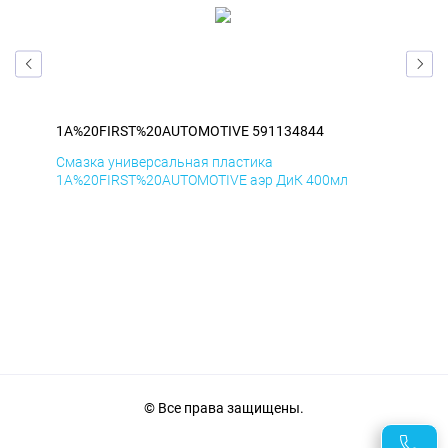
1A%20FIRST%20AUTOMOTIVE 591134844
1A
Смазка универсальная пластика
Сма
1A%20FIRST%20AUTOMOTIVE аэр ДиК 400мл
1A%
© Все права защищены.