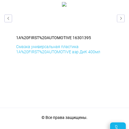
1A%20FIRST%20AUTOMOTIVE 16301395
1A
Смазка универсальная пластика
Сма
1A%20FIRST%20AUTOMOTIVE аэр ДиК 400мл
1A%
© Все права защищены.