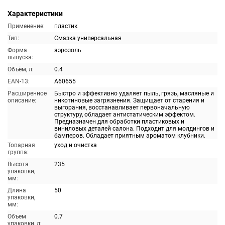
Характеристики
Применение:
пластик
Тип:
Смазка универсальная
Форма
аэрозоль
выпуска:
Объём, л:
0.4
EAN-13:
A60655
Расширенное
Быстро и эффективно удаляет пыль, грязь, масляные и
описание:
никотиновые загрязнения. Защищает от старения и
выгорания, восстанавливает первоначальную
структуру, обладает антистатическим эффектом.
Предназначен для обработки пластиковых и
виниловых деталей салона. Подходит для молдингов и
бамперов. Обладает приятным ароматом клубники.
Товарная
уход и очистка
группа:
Высота
235
упаковки,
мм:
Длина
50
упаковки,
мм:
Объем
0.7
упаковки, л: