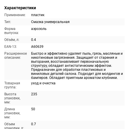
Характеристики
Применение:
пластик
Тип:
Смазка универсальная
Форма
аэрозоль
выпуска:
Объём, л:
0.4
EAN-13:
A60639
Расширенное
Быстро и эффективно удаляет пыль, грязь, масляные и
описание:
никотиновые загрязнения. Защищает от старения и
выгорания, восстанавливает первоначальную
структуру, обладает антистатическим эффектом.
Предназначен для обработки пластиковых и
виниловых деталей салона. Подходит для молдингов и
бамперов. Обладает приятным ароматом клубники.
Товарная
уход и очистка
группа:
Высота
235
упаковки,
мм:
Длина
50
упаковки,
мм:
Объем
0.7
упаковки, л: