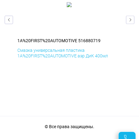
1A%20FIRST%20AUTOMOTIVE 516880719
1A
Смазка универсальная пластика
Сма
1A%20FIRST%20AUTOMOTIVE аэр ДиК 400мл
1A%
© Все права защищены.