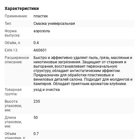
Характеристики
Применение:
пластик
Тип:
Смазка универсальная
Форма
аэрозоль
выпуска:
Объём, л:
0.4
EAN-13:
A60601
Расширенное
Быстро и эффективно удаляет пыль, грязь, масляные и
описание:
никотиновые загрязнения. Защищает от старения и
выгорания, восстанавливает первоначальную
структуру, обладает антистатическим эффектом.
Предназначен для обработки пластиковых и
виниловых деталей салона. Подходит для молдингов и
бамперов. Обладает приятным ароматом клубники.
Товарная
уход и очистка
группа:
Высота
235
упаковки,
мм:
Длина
50
упаковки,
мм:
Объем
0.7
упаковки, л: