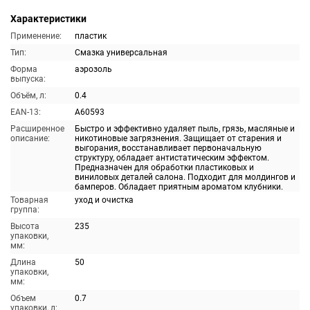
Характеристики
Применение:
пластик
Тип:
Смазка универсальная
Форма
аэрозоль
выпуска:
Объём, л:
0.4
EAN-13:
A60593
Расширенное
Быстро и эффективно удаляет пыль, грязь, масляные и
описание:
никотиновые загрязнения. Защищает от старения и
выгорания, восстанавливает первоначальную
структуру, обладает антистатическим эффектом.
Предназначен для обработки пластиковых и
виниловых деталей салона. Подходит для молдингов и
бамперов. Обладает приятным ароматом клубники.
Товарная
уход и очистка
группа:
Высота
235
упаковки,
мм:
Длина
50
упаковки,
мм:
Объем
0.7
упаковки, л: