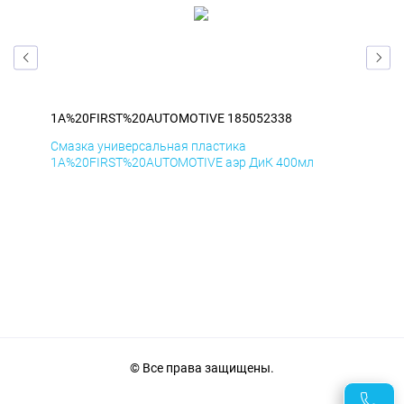
1A%20FIRST%20AUTOMOTIVE 185052338
1A
Смазка универсальная пластика
Сма
1A%20FIRST%20AUTOMOTIVE аэр ДиК 400мл
1A%
© Все права защищены.