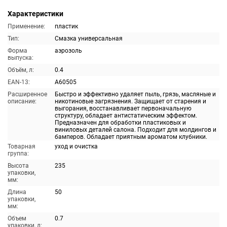
Характеристики
Применение:
пластик
Тип:
Смазка универсальная
Форма
аэрозоль
выпуска:
Объём, л:
0.4
EAN-13:
A60505
Расширенное
Быстро и эффективно удаляет пыль, грязь, масляные и
описание:
никотиновые загрязнения. Защищает от старения и
выгорания, восстанавливает первоначальную
структуру, обладает антистатическим эффектом.
Предназначен для обработки пластиковых и
виниловых деталей салона. Подходит для молдингов и
бамперов. Обладает приятным ароматом клубники.
Товарная
уход и очистка
группа:
Высота
235
упаковки,
мм:
Длина
50
упаковки,
мм:
Объем
0.7
упаковки, л: