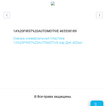
1A%20FIRST%20AUTOMOTIVE 465538189
1A
Смазка универсальная пластика
Сма
1A%20FIRST%20AUTOMOTIVE аэр ДиК 400мл
1A%
© Все права защищены.