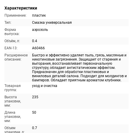
Характеристики
Применение:
пластик
Тип:
Смазка универсальная
Форма
аэрозоль
выпуска:
Объём, л:
0.4
EAN-13:
A60466
Расширенное
Быстро и эффективно удаляет пыль, грязь, масляные и
описание:
никотиновые загрязнения. Защищает от старения и
выгорания, восстанавливает первоначальную
структуру, обладает антистатическим эффектом.
Предназначен для обработки пластиковых и
виниловых деталей салона. Подходит для молдингов и
бамперов. Обладает приятным ароматом клубники.
Товарная
уход и очистка
группа:
Высота
235
упаковки,
мм:
Длина
50
упаковки,
мм:
Объем
0.7
упаковки, л: