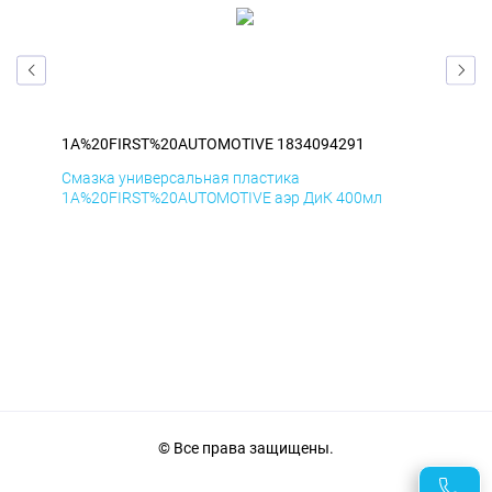
1A%20FIRST%20AUTOMOTIVE 1834094291
1A
Смазка универсальная пластика
Сма
1A%20FIRST%20AUTOMOTIVE аэр ДиК 400мл
1A%
© Все права защищены.