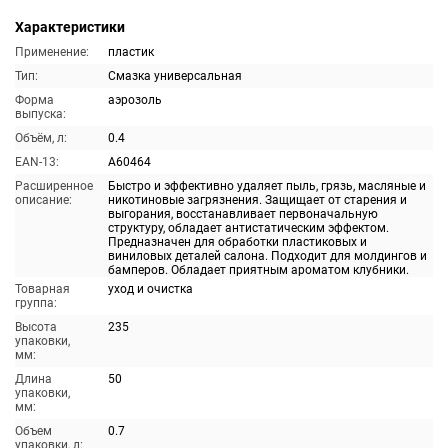
Характеристики
Применение:
пластик
Тип:
Смазка универсальная
Форма
аэрозоль
выпуска:
Объём, л:
0.4
EAN-13:
A60464
Расширенное
Быстро и эффективно удаляет пыль, грязь, масляные и
описание:
никотиновые загрязнения. Защищает от старения и
выгорания, восстанавливает первоначальную
структуру, обладает антистатическим эффектом.
Предназначен для обработки пластиковых и
виниловых деталей салона. Подходит для молдингов и
бамперов. Обладает приятным ароматом клубники.
Товарная
уход и очистка
группа:
Высота
235
упаковки,
мм:
Длина
50
упаковки,
мм:
Объем
0.7
упаковки, л: