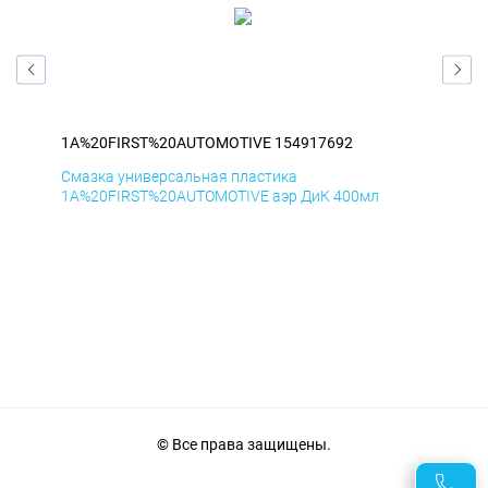
1A%20FIRST%20AUTOMOTIVE 154917692
1A
Смазка универсальная пластика
Сма
1A%20FIRST%20AUTOMOTIVE аэр ДиК 400мл
1A%
© Все права защищены.