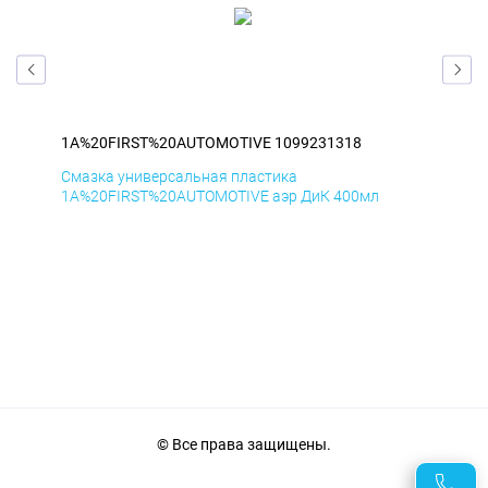
1A%20FIRST%20AUTOMOTIVE 1099231318
1A
Смазка универсальная пластика
Сма
1A%20FIRST%20AUTOMOTIVE аэр ДиК 400мл
1A%
© Все права защищены.