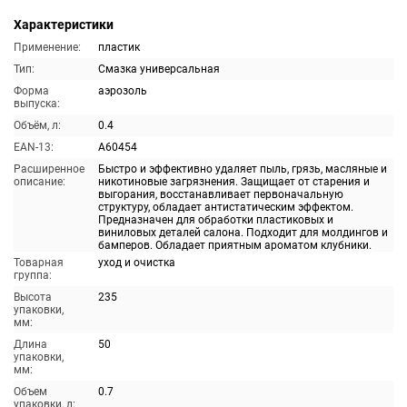
Характеристики
Применение:
пластик
Тип:
Смазка универсальная
Форма
аэрозоль
выпуска:
Объём, л:
0.4
EAN-13:
A60454
Расширенное
Быстро и эффективно удаляет пыль, грязь, масляные и
описание:
никотиновые загрязнения. Защищает от старения и
выгорания, восстанавливает первоначальную
структуру, обладает антистатическим эффектом.
Предназначен для обработки пластиковых и
виниловых деталей салона. Подходит для молдингов и
бамперов. Обладает приятным ароматом клубники.
Товарная
уход и очистка
группа:
Высота
235
упаковки,
мм:
Длина
50
упаковки,
мм:
Объем
0.7
упаковки, л: