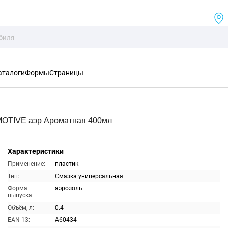
аталоги
Формы
Страницы
OTIVE аэр Ароматная 400мл
Характеристики
Применение:
пластик
Тип:
Смазка универсальная
Форма
аэрозоль
выпуска:
Объём, л:
0.4
EAN-13:
A60434