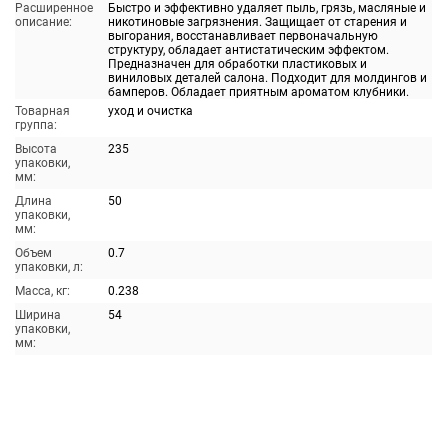
Расширенное
Быстро и эффективно удаляет пыль, грязь, масляные и
описание:
никотиновые загрязнения. Защищает от старения и
выгорания, восстанавливает первоначальную
структуру, обладает антистатическим эффектом.
Предназначен для обработки пластиковых и
виниловых деталей салона. Подходит для молдингов и
бамперов. Обладает приятным ароматом клубники.
Товарная
уход и очистка
группа:
Высота
235
упаковки,
мм:
Длина
50
упаковки,
мм:
Объем
0.7
упаковки, л:
Масса, кг:
0.238
Ширина
54
упаковки,
мм: