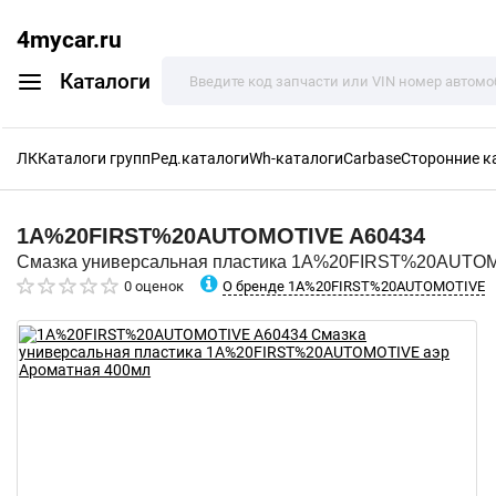
4mycar.ru
Каталоги
ЛК
Каталоги групп
Ред.каталоги
Wh-каталоги
Carbase
Сторонние к
1A%20FIRST%20AUTOMOTIVE
A60434
Смазка универсальная пластика 1A%20FIRST%20AUTOM
О бренде 1A%20FIRST%20AUTOMOTIVE
0 оценок