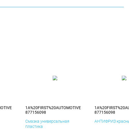
OTIVE
1A%20FIRST%20AUTOMOTIVE
1A%20FIRST%20A
877156098
877156098
я
Смазка универсальная
АНТИФРИЗ красны
пластика