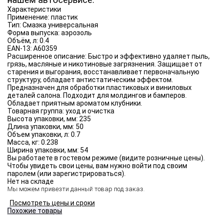
нашем автосервисе.
Характеристики
Применение:
пластик
Тип:
Смазка универсальная
Форма выпуска:
аэрозоль
Объём, л:
0.4
EAN-13:
A60359
Расширенное описание:
Быстро и эффективно удаляет пыль,
грязь, масляные и никотиновые загрязнения. Защищает от
старения и выгорания, восстанавливает первоначальную
структуру, обладает антистатическим эффектом.
Предназначен для обработки пластиковых и виниловых
деталей салона. Подходит для молдингов и бамперов.
Обладает приятным ароматом клубники.
Товарная группа:
уход и очистка
Высота упаковки, мм:
235
Длина упаковки, мм:
50
Объем упаковки, л:
0.7
Масса, кг:
0.238
Ширина упаковки, мм:
54
Вы работаете в гостевом режиме (видите розничные цены).
Чтобы увидеть свои цены, вам нужно войти под своим
паролем (или зарегистрироваться).
Нет на складе
Мы можем привезти данный товар под заказ.
Посмотреть цены и сроки
Похожие товары