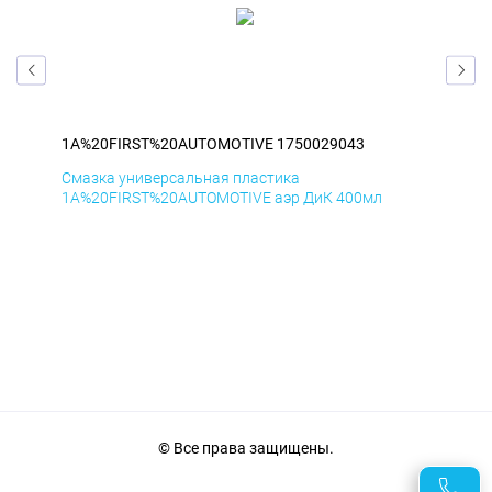
1A%20FIRST%20AUTOMOTIVE 1750029043
1A
Смазка универсальная пластика
Сма
1A%20FIRST%20AUTOMOTIVE аэр ДиК 400мл
1A%
© Все права защищены.