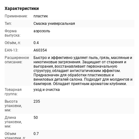
Характеристики
Применение:
пластик
Тип:
Смазка универсальная
Форма
аэрозоль
выпуска:
Объём, л:
0.4
EAN-13:
A60354
Расширенное
Быстро и эффективно удаляет пыль, грязь, масляные и
описание:
никотиновые загрязнения. Защищает от старения и
выгорания, восстанавливает первоначальную
структуру, обладает антистатическим эффектом.
Предназначен для обработки пластиковых и
виниловых деталей салона. Подходит для молдингов и
бамперов. Обладает приятным ароматом клубники.
Товарная
уход и очистка
группа:
Высота
235
упаковки,
мм:
Длина
50
упаковки,
мм:
Объем
0.7
упаковки, л: