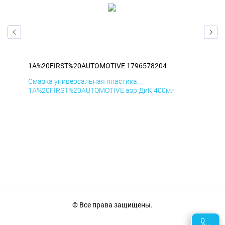
1A%20FIRST%20AUTOMOTIVE 1796578204
1A
Смазка универсальная пластика
Сма
1A%20FIRST%20AUTOMOTIVE аэр ДиК 400мл
1A%
© Все права защищены.