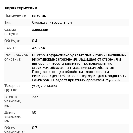
Характеристики
Применение:
пластик
Тип:
Смазка универсальная
Форма
аэрозоль
выпуска:
Объём, л:
0.4
EAN-13:
A60254
Расширенное
Быстро и эффективно удаляет пыль, грязь, масляные и
описание:
никотиновые загрязнения. Защищает от старения и
выгорания, восстанавливает первоначальную
структуру, обладает антистатическим эффектом.
Предназначен для обработки пластиковых и
виниловых деталей салона. Подходит для молдингов и
бамперов. Обладает приятным ароматом клубники.
Товарная
уход и очистка
группа:
Высота
235
упаковки,
мм:
Длина
50
упаковки,
мм:
Объем
0.7
упаковки, л: