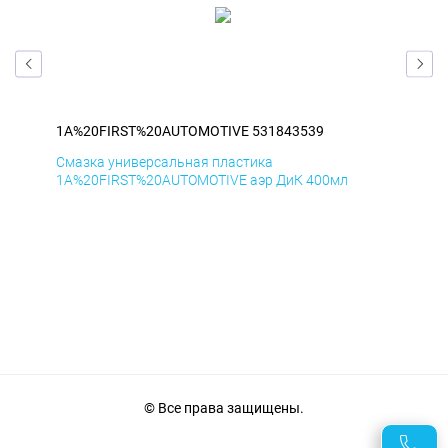
1A%20FIRST%20AUTOMOTIVE 531843539
1A
Смазка универсальная пластика
Сма
1A%20FIRST%20AUTOMOTIVE аэр ДиК 400мл
1A%
© Все права защищены.