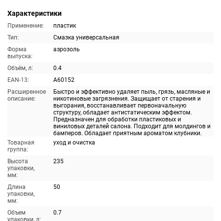
Характеристики
Применение:
пластик
Тип:
Смазка универсальная
Форма
аэрозоль
выпуска:
Объём, л:
0.4
EAN-13:
A60152
Расширенное
Быстро и эффективно удаляет пыль, грязь, масляные и
описание:
никотиновые загрязнения. Защищает от старения и
выгорания, восстанавливает первоначальную
структуру, обладает антистатическим эффектом.
Предназначен для обработки пластиковых и
виниловых деталей салона. Подходит для молдингов и
бамперов. Обладает приятным ароматом клубники.
Товарная
уход и очистка
группа:
Высота
235
упаковки,
мм:
Длина
50
упаковки,
мм:
Объем
0.7
упаковки, л: