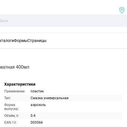
аталоги
Формы
Страницы
оматная 400мл
Характеристики
Применение:
пластик
Тип:
Смазка универсальная
Форма
аэрозоль
выпуска:
Объём, л:
0.4
EAN-13:
D03566