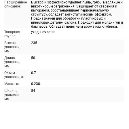
Расширенное
Быстро и эффективно удаляет пыль, грязь, масляные и
описание:
никотиновые загрязнения. Защищает от старения и
выгорания, восстанавливает первоначальную
структуру, обладает антистатическим эффектом.
Предназначен для обработки пластиковых и
виниловых деталей салона. Подходит для молдингов и
бамперов. Обладает приятным ароматом клубники.
Товарная
уход и очистка
группа:
Высота
235
упаковки,
мм:
Длина
50
упаковки,
мм:
Объем
0.7
упаковки, л:
Масса, кг:
0.238
Ширина
54
упаковки,
мм: