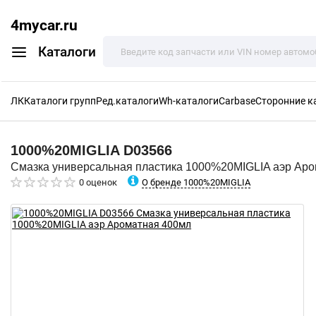
4mycar.ru
Каталоги
ЛК
Каталоги групп
Ред.каталоги
Wh-каталоги
Carbase
Сторонние к
1000%20MIGLIA
D03566
Смазка универсальная пластика 1000%20MIGLIA аэр Ар
О бренде 1000%20MIGLIA
0 оценок