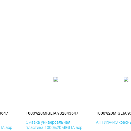
3647
1000%20MIGLIA 932843647
1000%20MIGLIA 9
я
Смазка универсальная
АНТИФРИЗ красны
IA аэр
пластика 1000%20MIGLIA аэр