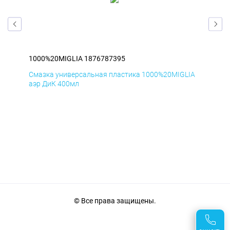
1000%20MIGLIA 1876787395
100
IA
Смазка универсальная пластика 1000%20MIGLIA
Сма
аэр ДиК 400мл
аэр
© Все права защищены.