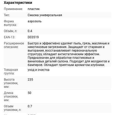
Характеристики
Применение:
пластик
Тип:
Смазка универсальная
Форма
аэрозоль
выпуска:
Объём, л:
0.4
EAN-13:
D03519
Расширенное
Быстро и эффективно удаляет пыль, грязь, масляные и
описание:
никотиновые загрязнения. Защищает от старения и
выгорания, восстанавливает первоначальную
структуру, обладает антистатическим эффектом.
Предназначен для обработки пластиковых и
виниловых деталей салона. Подходит для молдингов и
бамперов. Обладает приятным ароматом клубники.
Товарная
уход и очистка
группа:
Высота
235
упаковки,
мм:
Длина
50
упаковки,
мм:
Объем
0.7
упаковки, л: