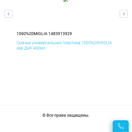
1000%20MIGLIA 1483913929
100
IA
Смазка универсальная пластика 1000%20MIGLIA
Сма
аэр ДиК 400мл
аэр
© Все права защищены.