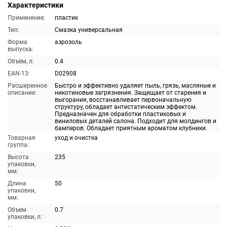
Характеристики
Применение:
пластик
Тип:
Смазка универсальная
Форма
аэрозоль
выпуска:
Объём, л:
0.4
EAN-13:
D02908
Расширенное
Быстро и эффективно удаляет пыль, грязь, масляные и
описание:
никотиновые загрязнения. Защищает от старения и
выгорания, восстанавливает первоначальную
структуру, обладает антистатическим эффектом.
Предназначен для обработки пластиковых и
виниловых деталей салона. Подходит для молдингов и
бамперов. Обладает приятным ароматом клубники.
Товарная
уход и очистка
группа:
Высота
235
упаковки,
мм:
Длина
50
упаковки,
мм:
Объем
0.7
упаковки, л: