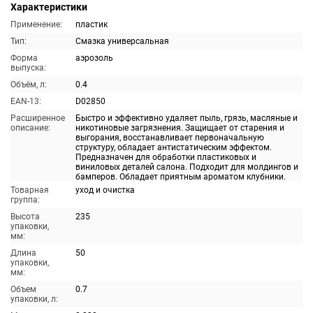
Характеристики
Применение:
пластик
Тип:
Смазка универсальная
Форма
аэрозоль
выпуска:
Объём, л:
0.4
EAN-13:
D02850
Расширенное
Быстро и эффективно удаляет пыль, грязь, масляные и
описание:
никотиновые загрязнения. Защищает от старения и
выгорания, восстанавливает первоначальную
структуру, обладает антистатическим эффектом.
Предназначен для обработки пластиковых и
виниловых деталей салона. Подходит для молдингов и
бамперов. Обладает приятным ароматом клубники.
Товарная
уход и очистка
группа:
Высота
235
упаковки,
мм:
Длина
50
упаковки,
мм:
Объем
0.7
упаковки, л: