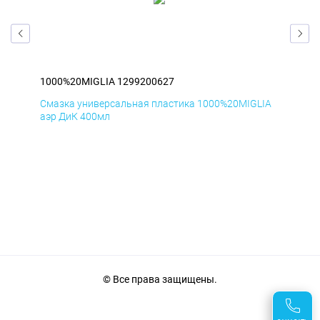
1000%20MIGLIA 1299200627
100
IA
Смазка универсальная пластика 1000%20MIGLIA
Сма
аэр ДиК 400мл
аэр
© Все права защищены.